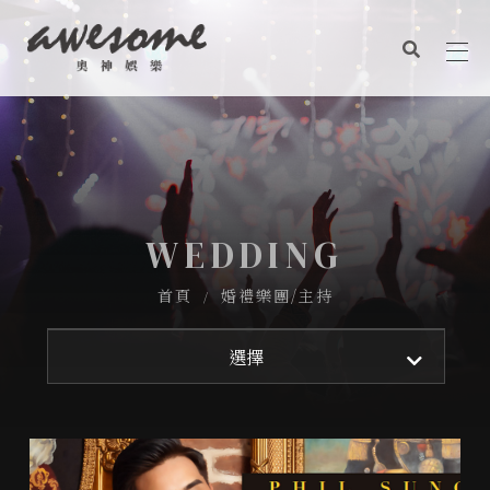
關於奧神
奧神作品
聯絡我們
關於奧神
奧神觀點
信念價值
奧神作品
服務項目
WEDDING
CONTACT US
商業表演
聯絡我們
aemstudio2017@gmail.com
首頁
婚禮樂團/主持
婚禮企劃
奧神觀點
平面設計
方仕安卜
選擇
ADDRESS
平面攝影
商業攝錄影
台南市南區健康路二段326號
動態錄影
新娘秘書及婚禮週邊