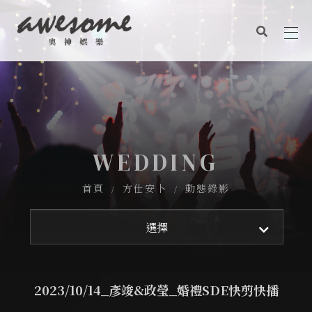
關於奧神
奧神作品
聯絡我們
關於奧神
奧神觀點
信念價值
奧神作品
服務項目
WEDDING
CONTACT US
商業表演
聯絡我們
aemstudio2017@gmail.com
首頁
方仕安卜
動態錄影
婚禮企劃
奧神觀點
平面設計
方仕安卜
選擇
ADDRESS
平面攝影
商業攝錄影
台南市南區健康路二段326號
動態錄影
2023/10/14_彥竣&政瑩_婚禮SDE快剪快播
新娘秘書及婚禮週邊