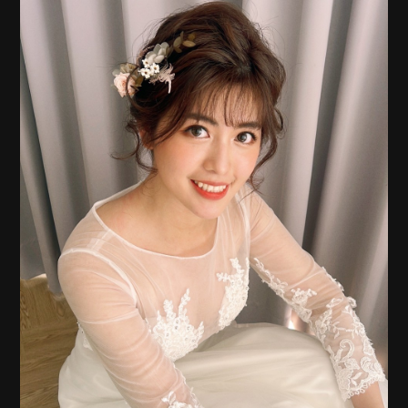
戶外婚禮企劃
ADDRESS
婚禮樂團/主持
台南市南區健康路二段326號
商業攝錄影