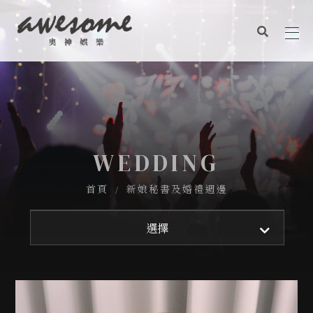
關於奧神
奧神作品
聯絡我們
關於奧神
奧神觀點
信念價值
奧神作品
服務項目
WEDDING
商業表演
聯絡我們
首頁
新娘秘書及婚禮週邊
婚禮企劃
奧神觀點
平面設計
方仕安卜
選擇
平面攝影
商業攝錄影
CONTACT US
動態錄影
aemstudio2017@gmail.com
新娘秘書及婚禮週邊